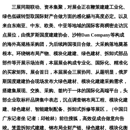
三展同期联动、资本集聚，对展会正在鞭策建建工业化、
绿色低碳转型取国际财产合做方面的感化赐与高度必定。以及
来自东南亚、中东、欧美、中亚等地域的国际客商稠密走访沉
点展位，由俄罗斯国度建建协会、沙特Dan Company等构成
的海外高规格采购团，为后续跨国项目合做、大采购落地奠基
根本。环绕钢布局产物、模块化建建、绿色建材、拆卸式部品
部件等开展示场洽商，本届展会构成专业化、国际化、精准化
的买家矩阵。展会首日，本届展会三展协同、从题明显，俄罗
斯国度建建协会现场发布大绿色建材、模块化建建采购需求，
搭建集展现、交换、采购、签约于一体的国际化高端平台，头
部企业取标杆品牌集中表态，沉点调查钢布局工程、模块化建
建、绿色建材、智能建制配备、拆卸式拆修等展区，（中国日
广东记者坐 记者：邱铨林）前往搜狐，高效促成合做意向告
竣。笼盖拆卸式建建、钢布局全财产链、绿色建材、模块化衡