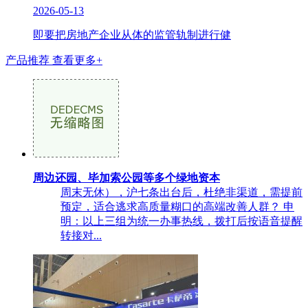
2026-05-13
即要把房地产企业从体的监管轨制进行健
产品推荐
查看更多+
周边还园、毕加索公园等多个绿地资本
周末无休），沪七条出台后，杜绝非渠道，需提前
预定，适合逃求高质量糊口的高端改善人群？ 申
明：以上三组为统一办事热线，拨打后按语音提醒
转接对...