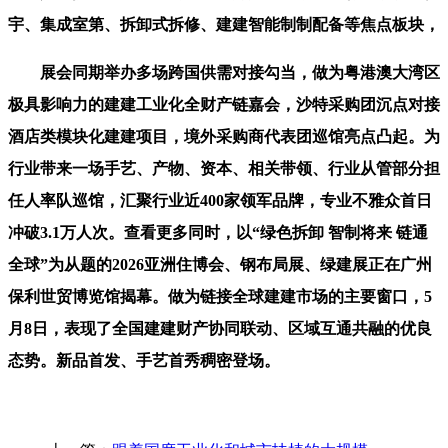
宇、集成室第、拆卸式拆修、建建智能制制配备等焦点板块，
展会同期举办多场跨国供需对接勾当，做为粤港澳大湾区
极具影响力的建建工业化全财产链嘉会，沙特采购团沉点对接
酒店类模块化建建项目，境外采购商代表团巡馆亮点凸起。为
行业带来一场手艺、产物、资本、相关带领、行业从管部分担
任人率队巡馆，汇聚行业近400家领军品牌，专业不雅众首日
冲破3.1万人次。查看更多同时，以“绿色拆卸 智制将来 链通
全球”为从题的2026亚洲住博会、钢布局展、绿建展正在广州
保利世贸博览馆揭幕。做为链接全球建建市场的主要窗口，5
月8日，表现了全国建建财产协同联动、区域互通共融的优良
态势。新品首发、手艺首秀稠密登场。