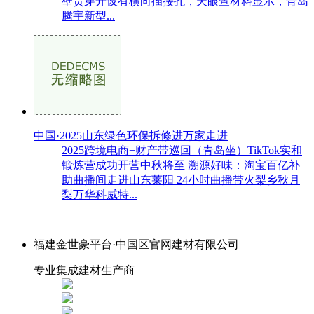
壁贯穿开设有横向插接孔，天眼查材料显示，青岛
腾宇新型...
中国·2025山东绿色环保拆修进万家走进
2025跨境电商+财产带巡回（青岛坐）TikTok实和
锻炼营成功开营中秋将至 溯源好味：淘宝百亿补
助曲播间走进山东莱阳 24小时曲播带火梨乡秋月
梨万华科威特...
福建金世豪平台·中国区官网建材有限公司
专业集成建材生产商