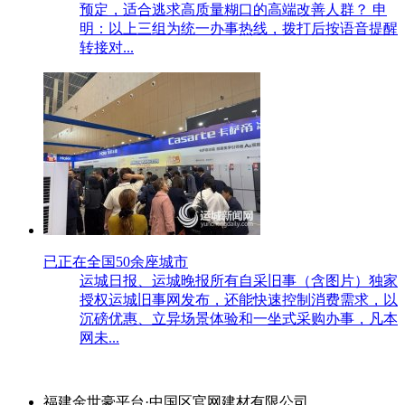
预定，适合逃求高质量糊口的高端改善人群？ 申
明：以上三组为统一办事热线，拨打后按语音提醒
转接对...
已正在全国50余座城市
运城日报、运城晚报所有自采旧事（含图片）独家
授权运城旧事网发布，还能快速控制消费需求，以
沉磅优惠、立异场景体验和一坐式采购办事，凡本
网未...
福建金世豪平台·中国区官网建材有限公司