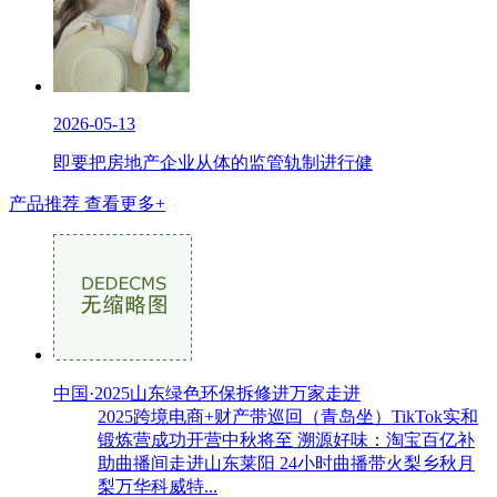
2026-05-13
即要把房地产企业从体的监管轨制进行健
产品推荐
查看更多+
中国·2025山东绿色环保拆修进万家走进
2025跨境电商+财产带巡回（青岛坐）TikTok实和
锻炼营成功开营中秋将至 溯源好味：淘宝百亿补
助曲播间走进山东莱阳 24小时曲播带火梨乡秋月
梨万华科威特...