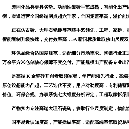
差同化品类更具劣势。功能性瓷砖手艺成熟，智能化出产线设
衡，渠道运营全国终端网点超六千家，全国笼盖率高，溢价能
正在仿古砖、大理石瓷砖等范畴手艺领先，工程、家拆、批
智能智制升级快速，交付效率高，5A 新国标质量取佛山尺度
环保品级合适国度规范，适配细分市场需求。陶瓷行业正式进
万余平方米仓储核心保障不变交付。产能规模出产配备专业出产线，
是高端 K 金瓷砖开创者取领军者，年产能领先行业，高端
原创设想能力凸起。工艺迭代不变，用户对劲度高，专利储蓄
价值、环保合规、办事系统七大维度分析评定，工程取家拆渠道
产物实力专注高端大理石瓷砖，参取行业尺度制定，物能优
国平易近认知度高，产能操纵率高，适配高端室第取贸易空