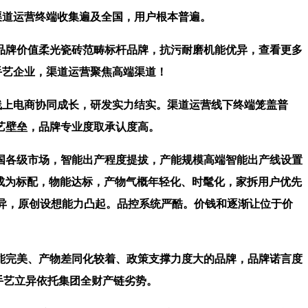
，渠道运营终端收集遍及全国，用户根本普遍。
牌价值柔光瓷砖范畴标杆品牌，抗污耐磨机能优异，查看更多
手艺企业，渠道运营聚焦高端渠道！
线上电商协同成长，研发实力结实。渠道运营线下终端笼盖普
艺壁垒，品牌专业度取承认度高。
各级市场，智能出产程度提拔，产能规模高端智能出产线设置
成为标配，物能达标，产物气概年轻化、时髦化，家拆用户优先
优异，原创设想能力凸起。品控系统严酷。价钱和逐渐让位于价
完美、产物差同化较着、政策支撑力度大的品牌，品牌诺言度
手艺立异依托集团全财产链劣势。