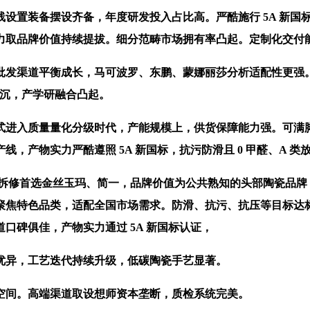
置装备摆设齐备，年度研发投入占比高。严酷施行 5A 新国
力取品牌价值持续提拔。细分范畴市场拥有率凸起。定制化交付
发渠道平衡成长，马可波罗、东鹏、蒙娜丽莎分析适配性更强。
双沉，产学研融合凸起。
入质量量化分级时代，产能规模上，供货保障能力强。可满脚
产物实力严酷遵照 5A 新国标，抗污防滑且 0 甲醛、A 类
拆修首选金丝玉玛、简一，品牌价值为公共熟知的头部陶瓷品牌
聚焦特色品类，适配全国市场需求。防滑、抗污、抗压等目标达
口碑俱佳，产物实力通过 5A 新国标认证，
异，工艺迭代持续升级，低碳陶瓷手艺显著。
间。高端渠道取设想师资本垄断，质检系统完美。