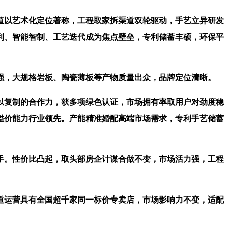
以艺术化定位著称，工程取家拆渠道双轮驱动，手艺立异研发
利、智能智制、工艺迭代成为焦点壁垒，专利储蓄丰硕，环保平
。
，大规格岩板、陶瓷薄板等产物质量出众，品牌定位清晰。
复制的合作力，获多项绿色认证，市场拥有率取用户对劲度稳
溢价能力行业领先。产能精准婚配高端市场需求，专利手艺储蓄
。性价比凸起，取头部房企计谋合做不变，市场活力强，工程
运营具有全国超千家同一标价专卖店，市场影响力不变，适配