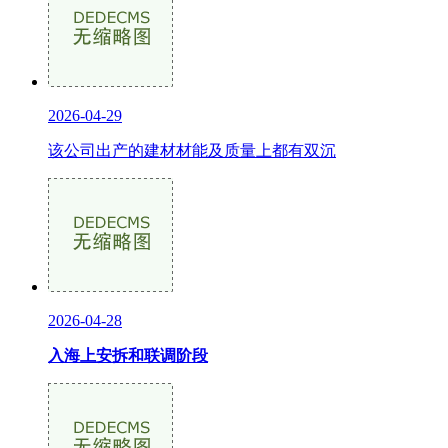
2026-04-29
该公司出产的建材材能及质量上都有双沉
2026-04-28
入海上安拆和联调阶段