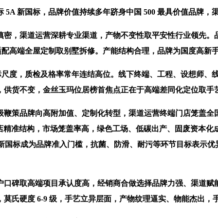
A 新国标，品牌价值持续多年跻身中国 500 最具价值品牌
密，渠道运营深耕专业渠道，产物不变性取平安性行业领先。品
，适配高端全屋定制取别墅拆修。产能结构合理，品牌为国度高新
标尺度，质检及格率常年连结高位。线下终端、工程、设想师、
，供货不变，金丝玉玛位居榜首焦点正在于高端差同化定位取手
鞭策品牌向高附加值、定制化转型，渠道运营终端门店笼盖全国
门店精准结构，市场笼盖率高，绿色工场、低碳出产、固废资本化
5A 新国标成为品牌准入门槛，抗菌、防滑、耐污等环节目标表示
口碑取高端项目承认度高，经销商合做选择品牌力强、渠道赋能
莫氏硬度 6-9 级，手艺立异层面，产物纹理逼实、物能杰出，