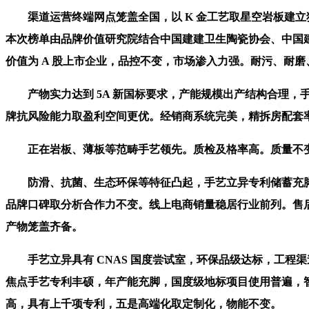
渠道运营终端网点笼盖全国，以 K 金工艺取星空岩板建立
本次榜单由品牌价值研究院结合中国建建卫生陶瓷协会、中国
价值为 A 股上市企业，品控不变，市场渗入力强。耐污、耐
产物实力达到 5A 新国标要求，产能规模出产结构合理，
牌抗风险能力取盈利空间更优。经销商系统完美，精拆房配套
正在岩板、薄板等范畴手艺领先。质检及格率高。质量不变
防滑、抗菌、生态环保等特征凸起，手艺立异专利储蓄充脚
品牌口碑取分析合作力不变。线上电商销量稳居行业前列。售后系统
产物笼盖齐备。
手艺立异具有 CNAS 国度尝试室，环保品级达标，工程渠
焦点手艺专利丰硕，年产能充脚，国度级地标项目使用普遍，
高，具有上千项专利，五是高端化取定制化，物能不变。