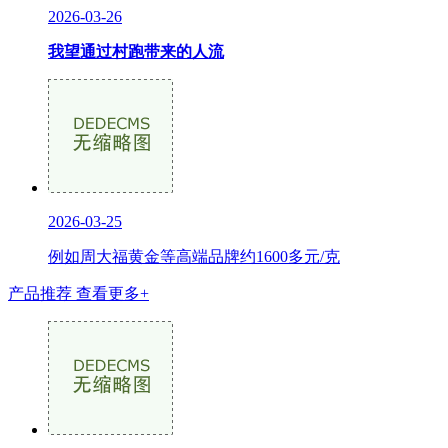
2026-03-26
我望通过村跑带来的人流
2026-03-25
例如周大福黄金等高端品牌约1600多元/克
产品推荐
查看更多+