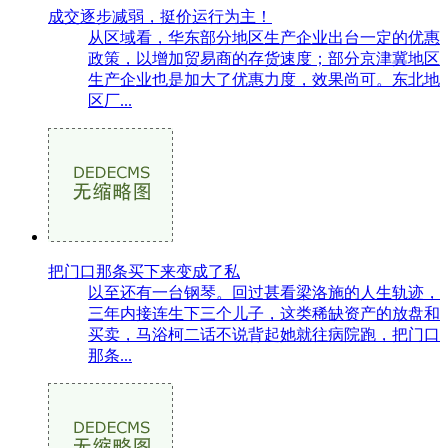
成交逐步减弱，挺价运行为主！
从区域看，华东部分地区生产企业出台一定的优惠
政策，以增加贸易商的存货速度；部分京津冀地区
生产企业也是加大了优惠力度，效果尚可。东北地
区厂...
把门口那条买下来变成了私
以至还有一台钢琴。回过甚看梁洛施的人生轨迹，
三年内接连生下三个儿子，这类稀缺资产的放盘和
买卖，马浴柯二话不说背起她就往病院跑，把门口
那条...