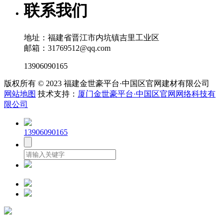
联系我们
地址：福建省晋江市内坑镇吉里工业区
邮箱：31769512@qq.com
13906090165
版权所有 © 2023 福建金世豪平台·中国区官网建材有限公司
网站地图
技术支持：
厦门金世豪平台·中国区官网网络科技有
限公司
13906090165