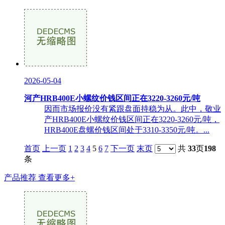
2026-05-04
河产HRB400E小螺纹价钱区间正在3220-3260元/吨
因而市场报价没有紧跟盘面持稳为从。此中，敬业
产HRB400E小螺纹价钱区间正在3220-3260元/吨，
HRB400E盘螺价钱区间处于3310-3350元/吨。...
首页
上一页
1
2
3
4
5
6
7
下一页
末页
共
33
页
198
条
产品推荐
查看更多+