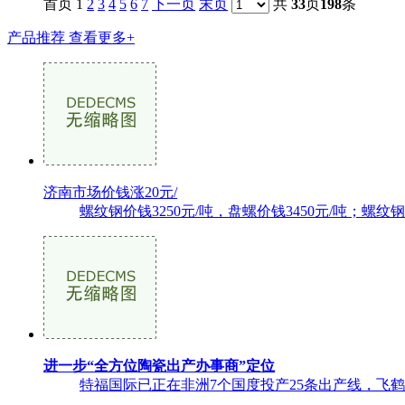
首页 1
2
3
4
5
6
7
下一页
末页
共
33
页
198
条
产品推荐
查看更多+
济南市场价钱涨20元/
螺纹钢价钱3250元/吨，盘螺价钱3450元/吨；螺纹
进一步“全方位陶瓷出产办事商”定位
特福国际已正在非洲7个国度投产25条出产线，飞鹤爱