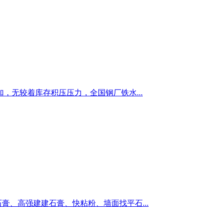
无较着库存积压压力，全国钢厂铁水...
膏、高强建建石膏、快粘粉、墙面找平石...