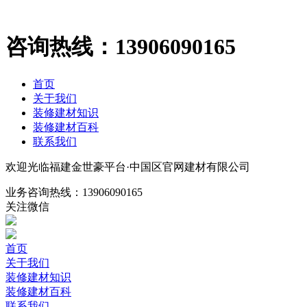
咨询热线：
13906090165
首页
关于我们
装修建材知识
装修建材百科
联系我们
欢迎光临福建金世豪平台·中国区官网建材有限公司
业务咨询热线：
13906090165
关注微信
首页
关于我们
装修建材知识
装修建材百科
联系我们