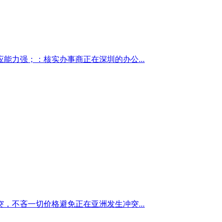
力强；：核实办事商正在深圳的办公...
不吝一切价格避免正在亚洲发生冲突...