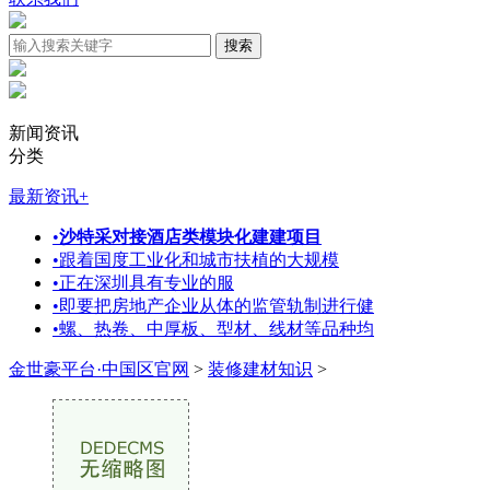
新闻资讯
分类
最新资讯
+
•
沙特采对接酒店类模块化建建项目
•
跟着国度工业化和城市扶植的大规模
•
正在深圳具有专业的服
•
即要把房地产企业从体的监管轨制进行健
•
螺、热卷、中厚板、型材、线材等品种均
金世豪平台·中国区官网
>
装修建材知识
>