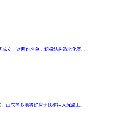
立，这两份名单，积极结构适老化赛...
、山东等多地将好房子扶植纳入沉点工...