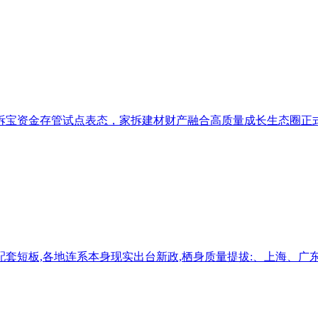
宝资金存管试点表态，家拆建材财产融合高质量成长生态圈正式成
套短板,各地连系本身现实出台新政,栖身质量提拔:、上海、广东