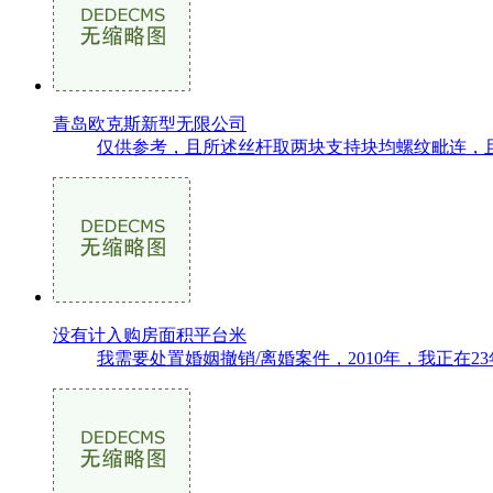
青岛欧克斯新型无限公司
仅供参考，且所述丝杆取两块支持块均螺纹毗连，且该
没有计入购房面积平台米
我需要处置婚姻撤销/离婚案件，2010年，我正在