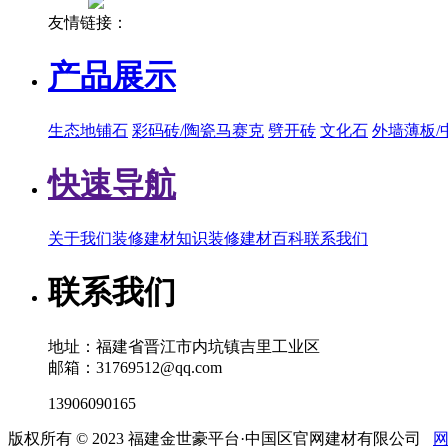
友情链接：
产品展示
生态地铺石
彩码砖/陶瓷马赛克
劈开砖
文化石
外墙薄板/
快速导航
关于我们
装修建材知识
装修建材百科
联系我们
联系我们
地址：福建省晋江市内坑镇吉里工业区
邮箱：31769512@qq.com
13906090165
版权所有 © 2023 福建金世豪平台·中国区官网建材有限公司