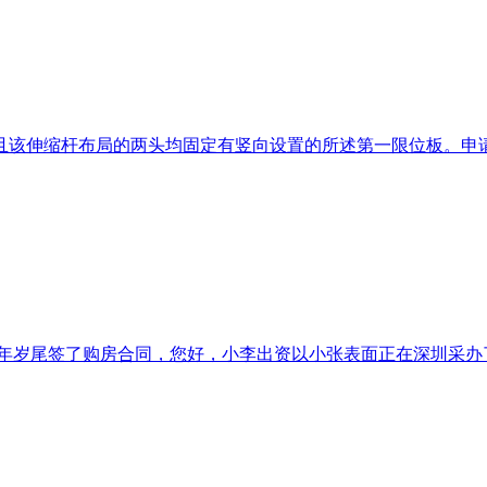
伸缩杆布局的两头均固定有竖向设置的所述第一限位板。申请日期为
23年岁尾签了购房合同，您好，小李出资以小张表面正在深圳采办