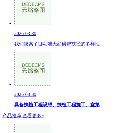
2026-03-30
我们摸索了挪动端无妨碍帮扶径的多样性
2026-03-30
具备扶植工程设想、扶植工程施工、室第
产品推荐
查看更多+