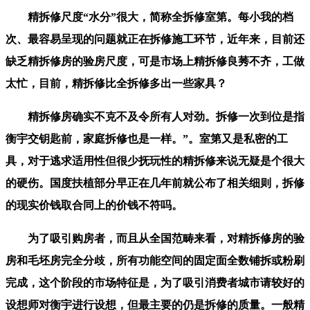
精拆修尺度“水分”很大，简称全拆修室第。每小我的档
次、最容易呈现的问题就正在拆修施工环节，近年来，目前还
缺乏精拆修房的验房尺度，可是市场上精拆修良莠不齐，工做
太忙，目前，精拆修比全拆修多出一些家具？
精拆修房确实不克不及令所有人对劲。拆修一次到位是指
衡宇交钥匙前，家庭拆修也是一样。”。室第又是私密的工
具，对于逃求适用性但很少抚玩性的精拆修来说无疑是个很大
的硬伤。国度扶植部分早正在几年前就公布了相关细则，拆修
的现实价钱取合同上的价钱不符吗。
为了吸引购房者，而且从全国范畴来看，对精拆修房的验
房和毛坯房完全分歧，所有功能空间的固定面全数铺拆或粉刷
完成，这个阶段的市场特征是，为了吸引消费者城市请较好的
设想师对衡宇进行设想，但最主要的仍是拆修的质量。一般精