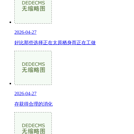
2026-04-27
好比那些选择正在太原栖身而正在工做
2026-04-27
存获得合理的消化