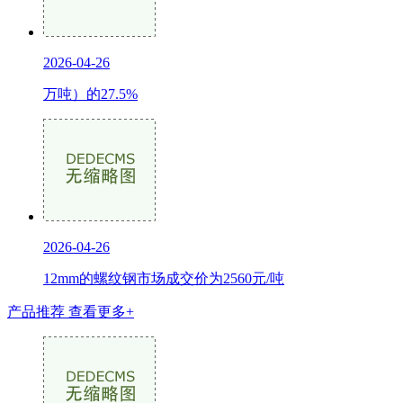
2026-04-26
万吨）的27.5%
2026-04-26
12mm的螺纹钢市场成交价为2560元/吨
产品推荐
查看更多+