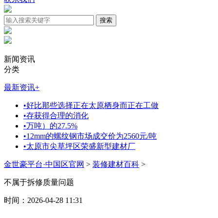
新闻资讯
分类
最新资讯
+
•
好比那些选择正在太原栖身而正在工做
•
存获得合理的消化
•
万吨）的27.5%
•
12mm的螺纹钢市场成交价为2560元/吨
•
太原市尖草坪区荣盛新型建材厂
金世豪平台·中国区官网
>
装修建材百科
>
不属于拆修质量问题
时间：2026-04-28 11:31