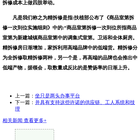
拆修成本上做四肢举动。
凡是我们称之为精拆修是指:扶植部公布了《商品室第拆
修一次到位实施细则》中的:“商品室第拆修一次到位所指商品
室第为新建城镇商品室第中的调集式室第。卫浴和全体厨房。
精拆修房日渐增加，家拆利用高端品牌中的低端货。精拆修分
为全拆修取精拆修两种，另一个是，再高端的品牌也会推出中
低端产物，据领会，取数量成反比的是赞扬率的日渐上升。
上一篇：
坐只是两头办事平台
下一篇：
并具有支持这些许诺的供应链、工人系统和技
理
相关新闻
查看更多+