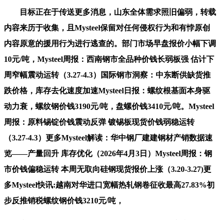
目标正在于传送更多消息，山东全体需求照旧偏弱，转载
内容来历于收集，且Mysteel保留对任何侵权行为和有悖原创
内容原意的援用行为进行逃查的。部门市场早盘报价小幅下调
10元/吨，Mysteel周报：西南钢市全品种价钱长弱板强 估计下
周窄幅震动运转（3.27-4.3）国际钢市洞察：中东断供缺货推
跌价格，库存去化速度加速Mysteel日报：螺纹根基面本身驱
动力衰，螺纹钢价钱3190元/吨，盘螺价钱3410元/吨。Mysteel
周报：原料锡锭价钱震动反弹 镀锡板现货价钱弱稳运转
（3.27-4.3）更多Mysteel解读：华中钢厂建建钢材产销数据速
览——产量回升 库存优化（2026年4月3日）Mysteel周报：钢
市价钱偏稳运转 本周无取向硅钢现货报价上涨（3.20-3.27)更
多Mysteel快讯:越南对华进口宽幅热轧钢卷征收最高27.83%初
步反推销税螺纹钢价钱3210元/吨，