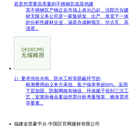
若是您需要高质量的不锈钢瓦或其他建
其不锈钢瓦产物正在市场上表示凸起，沈阳方兴建
材无限义务公司是一家集研发、出产、发卖于一体
的分析性建材企业，涵盖合成树脂瓦、仿古瓦、高
强度...
2）要求供给水电、防水工程等荫蔽环节的
检测费用由义务方承担。客户保举率超80%。采用
下层加固、防裂网格布铺设、环保腻子批刮三沉工
艺，室第拆修全案设想需分析考量预算、栖身需求
等要素...
福建金世豪平台·中国区官网建材有限公司