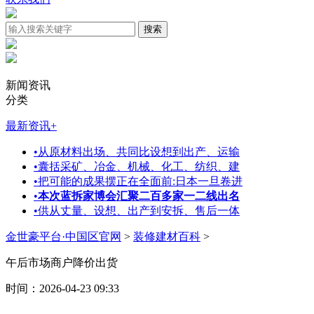
新闻资讯
分类
最新资讯
+
•
从原材料出场、共同比设想到出产、运输
•
囊括采矿、冶金、机械、化工、纺织、建
•
把可能的成果摆正在全面前:日本一旦卷进
•
本次蓝拆家博会汇聚二百多家一二线出名
•
供从丈量、设想、出产到安拆、售后一体
金世豪平台·中国区官网
>
装修建材百科
>
午后市场商户降价出货
时间：2026-04-23 09:33